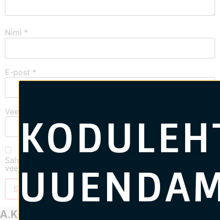
Nimi
*
E-post
*
Veebileht
KODULEH
Salvesta minu nimi, e-posti- ja veebiaadress sellesse
UUENDAM
veebilehitsejasse järgmiste kommentaaride jaoks.
A.K.S Construction OÜ