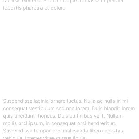
facilisis eleifend. Proin in neque at massa imperdiet
lobortis pharetra et dolor..
Suspendisse lacinia ornare luctus. Nulla ac nulla in mi
consequat vestibulum sed nec lorem. Duis blandit lorem
quis tincidunt rhoncus. Duis eu finibus velit. Nullam
mollis orci ipsum, in consequat orci hendrerit et.
Suspendisse tempor orci malesuada libero egestas
vehicula. Integer vitae cursus ligula.