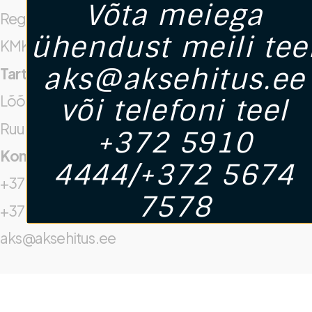
Võta meiega
Registrikood: 16942537
ühendust meili tee
KMKR. Nr: EE102717945
aks@aksehitus.ee
Tartu Kontor
Lõõtsa 5, Tartu
või telefoni teel
Ruum Nr 222
+372 5910
Kontaktid
4444/+372 5674
+372 5910 4444
7578
+372 5674 7578
aks@aksehitus.ee