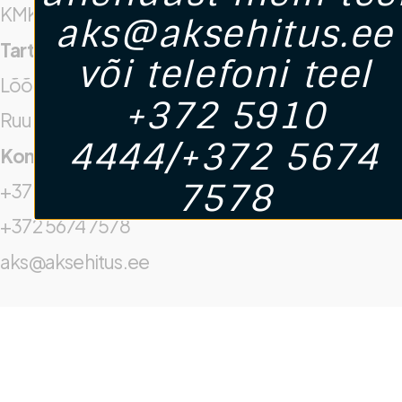
KMKR. Nr: EE102717945
aks@aksehitus.ee
Tartu Kontor
või telefoni teel
Lõõtsa 5, Tartu
+372 5910
Ruum Nr 222
4444/+372 5674
Kontaktid
7578
+372 5910 4444
+372 5674 7578
aks@aksehitus.ee