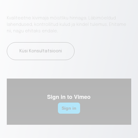
Kvaliteetne kivimaja mõistliku hinnaga. Läbimõeldud
lahendused, kontrollitud kulud ja kindel tulemus. Ehitame
nii, nagu ehitaks endale.
Küsi Konsultatsiooni