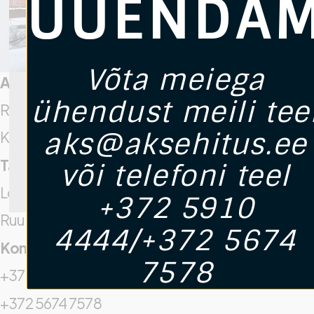
UUENDAM
Võta meiega
A.K.S Construction OÜ
ühendust meili tee
Registrikood: 16942537
aks@aksehitus.ee
KMKR. Nr: EE102717945
Tartu Kontor
või telefoni teel
Lõõtsa 5, Tartu
+372 5910
Ruum Nr 222
4444/+372 5674
Kontaktid
7578
+372 5910 4444
+372 5674 7578