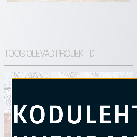
TÖÖS OLEVAD PROJEKTID
KODULEH